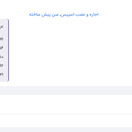
اجاره و نصب اسپیس
,
سن پیش ساخته
بر
۷۱
۵۶
۸۰
۹۲
۲۱