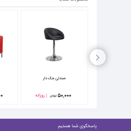
اجاره استند لمسی ۴۳ اینچ new tech ایستاده
صندلی جک دار
۰۰
۵۰,۰۰۰
۴
روزانه
روزانه
تومان
تومان
پاسخگوی شما هستیم.