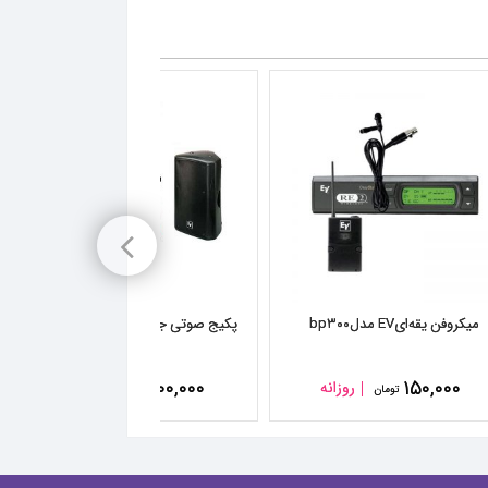
میکروفن یقه‌ایEV مدلbp۳۰۰
پکیج صوتی جشن‌ و افتتاحیه(محیط‌ بسته +۲۰۰ نفر)
۱,۲۰۰,۰۰۰
۱۵۰,۰۰۰
روزانه
روزانه
تومان
تومان