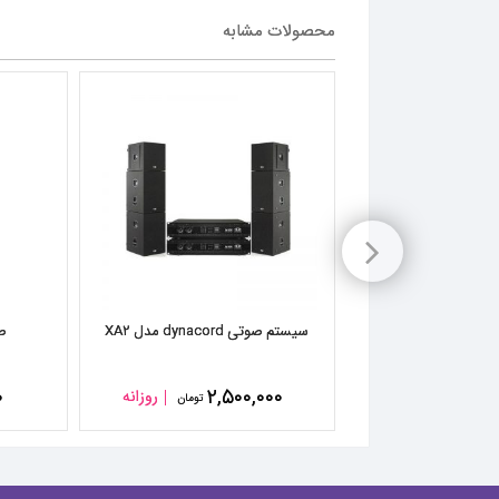
محصولات مشابه
 دار مدل قارچی
۴
روزانه
تومان
سیستم صوتی dynacord مدل XA۲
ص
۰
۲,۵۰۰,۰۰۰
روزانه
تومان