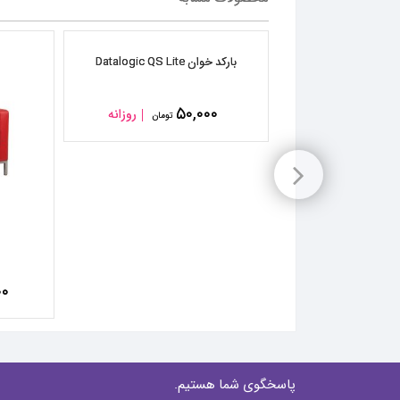
بارکد خوان Datalogic QS Lite
۵۰,۰۰۰
روزانه
تومان
ل MW۶۵T
۰۰
۴
روزانه
تومان
پاسخگوی شما هستیم.