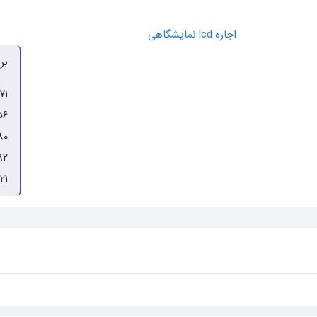
اجاره lcd نمایشگاهی
بر
۷۱
۵۶
۸۰
۹۲
۲۱