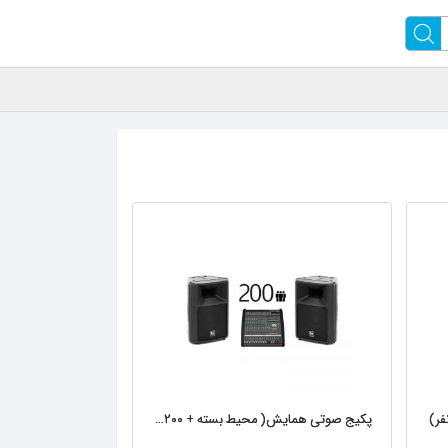
پکیج صوتی همایش( محیط‌ بسته + ۲۰۰نفر)