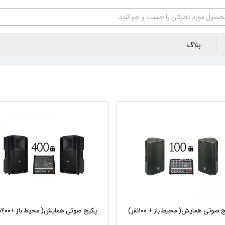
بلاگ
 صوتی همایش( محیط‌ باز + ۱۰۰نفر)
پکیج صوتی همایش( محیط‌ باز +۴۰۰نفر)